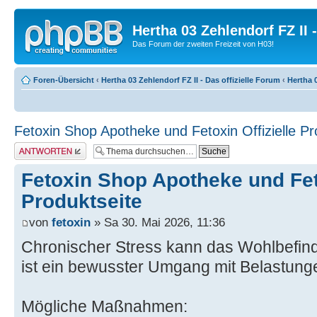
Hertha 03 Zehlendorf FZ II
Das Forum der zweiten Freizeit von H03!
Foren-Übersicht
‹
Hertha 03 Zehlendorf FZ II - Das offizielle Forum
‹
Hertha 0
Fetoxin Shop Apotheke und Fetoxin Offizielle Pr
Antwort erstellen
Fetoxin Shop Apotheke und Feto
Produktseite
von
fetoxin
» Sa 30. Mai 2026, 11:36
Chronischer Stress kann das Wohlbefind
ist ein bewusster Umgang mit Belastunge
Mögliche Maßnahmen: