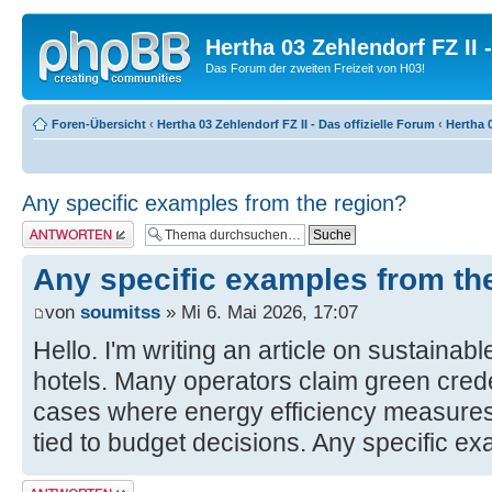
Hertha 03 Zehlendorf FZ II
Das Forum der zweiten Freizeit von H03!
Foren-Übersicht
‹
Hertha 03 Zehlendorf FZ II - Das offizielle Forum
‹
Hertha 0
Any specific examples from the region?
Antwort erstellen
Any specific examples from th
von
soumitss
» Mi 6. Mai 2026, 17:07
Hello. I'm writing an article on sustainabl
hotels. Many operators claim green creden
cases where energy efficiency measures
tied to budget decisions. Any specific e
Antwort erstellen