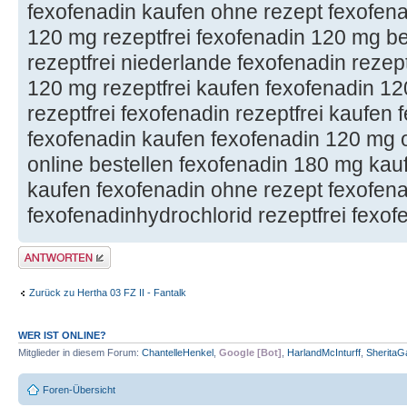
fexofenadin kaufen ohne rezept fexofena
120 mg rezeptfrei fexofenadin 120 mg be
rezeptfrei niederlande fexofenadin rezept
120 mg rezeptfrei kaufen fexofenadin 120
rezeptfrei fexofenadin rezeptfrei kaufen 
fexofenadin kaufen fexofenadin 120 mg 
online bestellen fexofenadin 180 mg kau
kaufen fexofenadin ohne rezept fexofena
fexofenadinhydrochlorid rezeptfrei fexo
Antwort erstellen
Zurück zu Hertha 03 FZ II - Fantalk
WER IST ONLINE?
Mitglieder in diesem Forum:
ChantelleHenkel
,
Google [Bot]
,
HarlandMcInturff
,
SheritaG
Foren-Übersicht