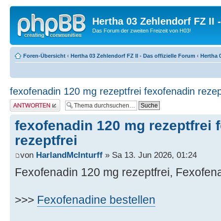
Hertha 03 Zehlendorf FZ II
Das Forum der zweiten Freizeit von H03!
Foren-Übersicht
‹
Hertha 03 Zehlendorf FZ II - Das offizielle Forum
‹
Hertha 0
fexofenadin 120 mg rezeptfrei fexofenadin rezep
Antwort erstellen
fexofenadin 120 mg rezeptfrei 
rezeptfrei
von
HarlandMcInturff
» Sa 13. Jun 2026, 01:24
Fexofenadin 120 mg rezeptfrei, Fexofena
>>>
Fexofenadine bestellen