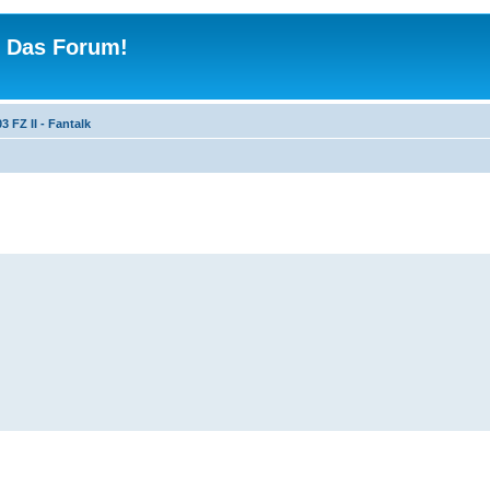
 - Das Forum!
3 FZ II - Fantalk