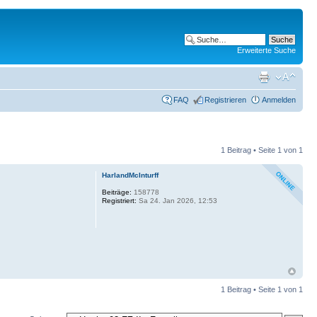
Erweiterte Suche
FAQ
Registrieren
Anmelden
1 Beitrag • Seite
1
von
1
HarlandMcInturff
Beiträge:
158778
Registriert:
Sa 24. Jan 2026, 12:53
1 Beitrag • Seite
1
von
1