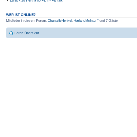
Zurück zu Hertha 03 FZ II - Fantalk
WER IST ONLINE?
Mitglieder in diesem Forum:
ChantelleHenkel
,
HarlandMcInturff
und 7 Gäste
Foren-Übersicht