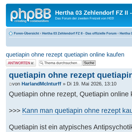
Hertha 03 Zehlendorf FZ II
Das Forum der zweiten Freizeit von H03!
Foren-Übersicht
‹
Hertha 03 Zehlendorf FZ II - Das offizielle Forum
‹
Hertha 0
quetiapin ohne rezept quetiapin online kaufen
Antwort erstellen
quetiapin ohne rezept quetiapi
von
HarlandMcInturff
» Di 19. Mai 2026, 13:10
Quetiapin ohne rezept, Quetiapin online
>>>
Kann man quetiapin ohne rezept ka
Quetiapin ist ein atypisches Antipsycho