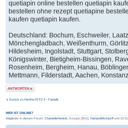
quetiapin online bestellen quetiapin kau
bestellen ohne rezept quetiapine bestell
kaufen quetiapin kaufen.
Deutschland: Bochum, Eschweiler, Laatz
Mönchengladbach, Weißenthurm, Görlitz,
Hildesheim, Ingolstadt, Stuttgart, Stolb
Königswinter, Bietigheim-Bissingen, Ra
Rosenheim, Bergheim, Hanau, Böblinge
Mettmann, Filderstadt, Aachen, Konstanz
Antwort erstellen
Zurück zu Hertha 03 FZ II - Fantalk
WER IST ONLINE?
Mitglieder in diesem Forum:
ChantelleHenkel
,
Google [Bot]
,
HarlandMcInturff
und 10 G