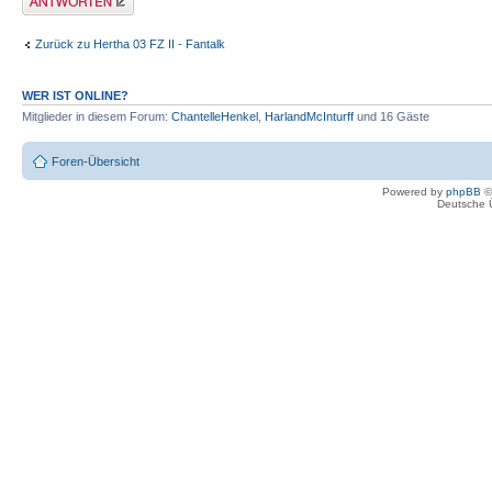
Zurück zu Hertha 03 FZ II - Fantalk
WER IST ONLINE?
Mitglieder in diesem Forum:
ChantelleHenkel
,
HarlandMcInturff
und 16 Gäste
Foren-Übersicht
Powered by
phpBB
©
Deutsche 