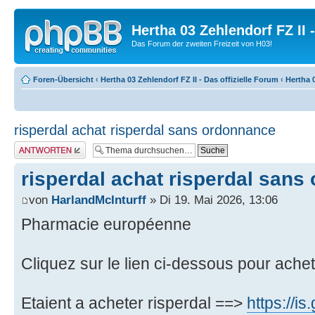
Hertha 03 Zehlendorf FZ II
Das Forum der zweiten Freizeit von H03!
Foren-Übersicht
‹
Hertha 03 Zehlendorf FZ II - Das offizielle Forum
‹
Hertha 0
risperdal achat risperdal sans ordonnance
Antwort erstellen
risperdal achat risperdal san
von
HarlandMcInturff
» Di 19. Mai 2026, 13:06
Pharmacie européenne
Cliquez sur le lien ci-dessous pour achet
Etaient a acheter risperdal ==>
https://is