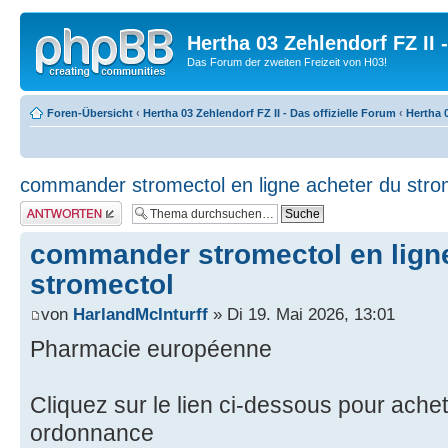
Hertha 03 Zehlendorf FZ II
Das Forum der zweiten Freizeit von H03!
Foren-Übersicht
‹
Hertha 03 Zehlendorf FZ II - Das offizielle Forum
‹
Hertha 0
commander stromectol en ligne acheter du stro
Antwort erstellen
commander stromectol en lign
stromectol
von
HarlandMcInturff
» Di 19. Mai 2026, 13:01
Pharmacie européenne
Cliquez sur le lien ci-dessous pour ache
ordonnance