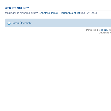
WER IST ONLINE?
Mitglieder in diesem Forum:
ChantelleHenkel
,
HarlandMcInturff
und 22 Gäste
Foren-Übersicht
Powered by
phpBB
©
Deutsche 