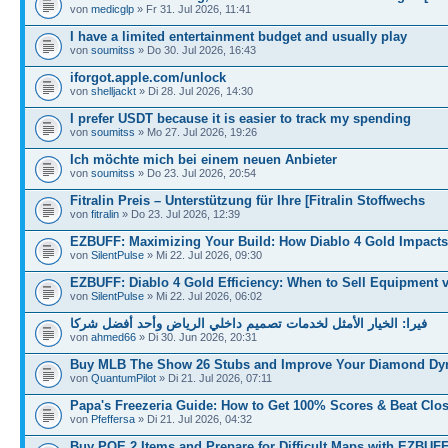
von
medicglp
» Fr 31. Jul 2026, 11:41
I have a limited entertainment budget and usually play
von
soumitss
» Do 30. Jul 2026, 16:43
iforgot.apple.com/unlock
von
shelljackt
» Di 28. Jul 2026, 14:30
I prefer USDT because it is easier to track my spending
von
soumitss
» Mo 27. Jul 2026, 19:26
Ich möchte mich bei einem neuen Anbieter
von
soumitss
» Do 23. Jul 2026, 20:54
Fitralin Preis – Unterstützung für Ihre [Fitralin Stoffwechs
von
fitralin
» Do 23. Jul 2026, 12:39
EZBUFF: Maximizing Your Build: How Diablo 4 Gold Impact
von
SilentPulse
» Mi 22. Jul 2026, 09:30
EZBUFF: Diablo 4 Gold Efficiency: When to Sell Equipment 
von
SilentPulse
» Mi 22. Jul 2026, 06:02
فيرا: الخيار الأمثل لخدمات تصميم داخلي الرياض وأحد أفضل شركا
von
ahmed66
» Di 30. Jun 2026, 20:31
Buy MLB The Show 26 Stubs and Improve Your Diamond Dyn
von
QuantumPilot
» Di 21. Jul 2026, 07:11
Papa's Freezeria Guide: How to Get 100% Scores & Beat Clos
von
Pfeffersa
» Di 21. Jul 2026, 04:32
Buy POE 2 Items and Prepare for Difficult Maps with EZBUF