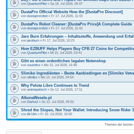
von
QuantumPilot
» Sa 18. Jul 2026, 05:47
DustaPro Official Website How the [DustaPro Discount]
von
dustaprorobot
» Fr 17. Jul 2026, 11:43
DustaPro Robot Cleaner: [DustaPro Price]A Complete Guide
von
dustaprorobot
» Fr 17. Jul 2026, 11:42
Jaro Burn Erfahrungen – Inhaltsstoffe, Anwendung und Erfa
von
jaroburn
» Fr 17. Jul 2026, 10:23
How EZBUFF Helps Players Buy CFB 27 Coins for Competiti
von
QuantumPilot
» Mi 15. Jul 2026, 03:41
Gibt es einen ordentlichen legalen Notenshop
von
soumitss
» Mo 13. Jul 2026, 16:48
Slimiko Ingrediënten – Beste Aanbiedingen en [Slimiko Vetv
von
slimiko
» Mo 13. Jul 2026, 04:54
Why Pelota Libre Continues to Trend
von
animepahech
» So 12. Jul 2026, 17:11
AlkonaWesele.pl
von
Darko2
» So 12. Jul 2026, 05:52
Shred the Slopes, Not Your Wallet: Introducing Snow Rider 
von
Ali Ulm
» Fr 10. Jul 2026, 16:00
Themen der letzten 
Neues Thema erstellen