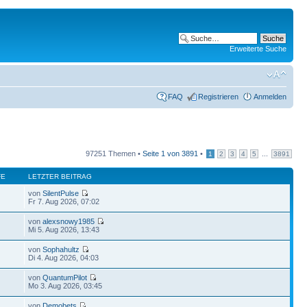
Erweiterte Suche
FAQ
Registrieren
Anmelden
97251 Themen •
Seite
1
von
3891
•
...
1
2
3
4
5
3891
FE
LETZTER BEITRAG
von
SilentPulse
Fr 7. Aug 2026, 07:02
von
alexsnowy1985
Mi 5. Aug 2026, 13:43
von
Sophahultz
Di 4. Aug 2026, 04:03
von
QuantumPilot
Mo 3. Aug 2026, 03:45
von
Demobets