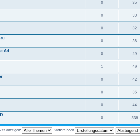
0
35
0
33
0
32
hru
0
36
ve Ad
0
49
1
49
er
0
42
0
35
0
44
3D
0
339
Zeit anzeigen:
Sortiere nach