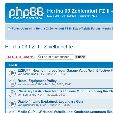
Hertha 03 Zehlendorf FZ II
Das Forum der zweiten Freizeit von H03!
Foren-Übersicht
‹
Hertha 03 Zehlendorf FZ II - Das offizielle Forum
‹
Hertha 0
Hertha 03 FZ II - Spielberichte
Neues Thema erstellen
THEMEN
EZBUFF: How to Improve Your Garage Value With Effective 
von
SilentPulse
» Fr 7. Aug 2026, 07:02
Rental Equipment Policy
von
alexsnowy1985
» Mi 5. Aug 2026, 13:43
Planetary Destruction for the Curious Mind: Exploring the Ch
von
Sophahultz
» Di 4. Aug 2026, 04:03
Diablo 4 Items Explained: Legendary Gear
von
QuantumPilot
» Mo 3. Aug 2026, 03:45
Medic GLP – Wirkung, Vorteile und Kundenbewertungen [M