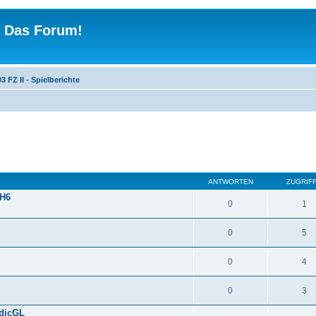
 - Das Forum!
3 FZ II - Spielberichte
ANTWORTEN
ZUGRIF
FH6
0
1
0
5
0
4
0
3
edicGL