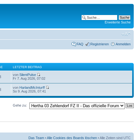
Erweiterte Suche
FAQ
Registrieren
Anmelden
GE
LETZTER BEITRAG
von
SilentPulse
8
Fr 7. Aug 2026, 07:02
von
HarlandMcInturff
8
So 9. Aug 2026, 07:41
Gehe zu:
Das Team
•
Alle Cookies des Boards löschen
• Alle Zeiten sind UTC