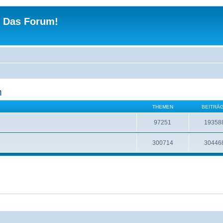
 - Das Forum!
m
THEMEN
BEITRÄ
97251
19358
300714
30446