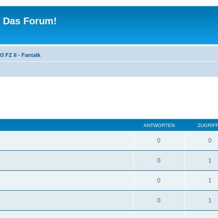
 - Das Forum!
3 FZ II - Fantalk
ANTWORTEN
ZUGRIF
0
0
0
1
0
1
0
1