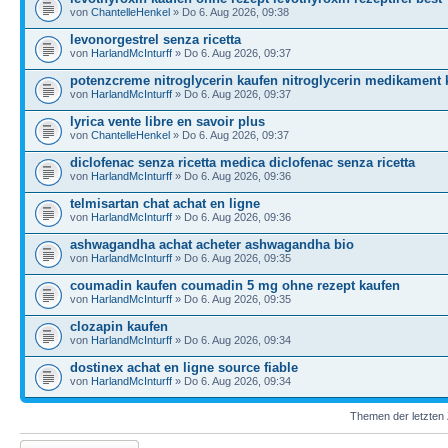
von
ChantelleHenkel
» Do 6. Aug 2026, 09:38
levonorgestrel senza ricetta
von
HarlandMcInturff
» Do 6. Aug 2026, 09:37
potenzcreme nitroglycerin kaufen nitroglycerin medikament 
von
HarlandMcInturff
» Do 6. Aug 2026, 09:37
lyrica vente libre en savoir plus
von
ChantelleHenkel
» Do 6. Aug 2026, 09:37
diclofenac senza ricetta medica diclofenac senza ricetta
von
HarlandMcInturff
» Do 6. Aug 2026, 09:36
telmisartan chat achat en ligne
von
HarlandMcInturff
» Do 6. Aug 2026, 09:36
ashwagandha achat acheter ashwagandha bio
von
HarlandMcInturff
» Do 6. Aug 2026, 09:35
coumadin kaufen coumadin 5 mg ohne rezept kaufen
von
HarlandMcInturff
» Do 6. Aug 2026, 09:35
clozapin kaufen
von
HarlandMcInturff
» Do 6. Aug 2026, 09:34
dostinex achat en ligne source fiable
von
HarlandMcInturff
» Do 6. Aug 2026, 09:34
Themen der letzten 
Neues Thema erstellen