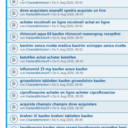
von
ChantelleHenkel
» Do 6. Aug 2026, 09:44
dove acquistare avanafil spedra acquisto on line
von
HarlandMcInturff
» Do 6. Aug 2026, 09:43
acheter nicotinell en ligne nicotinell achat en ligne
von
ChantelleHenkel
» Do 6. Aug 2026, 09:42
rhinocort aqua 64 kaufen rhinocort nasenspray rezeptfrei
von
HarlandMcInturff
» Do 6. Aug 2026, 09:42
bactrim senza ricetta medica bactrim sciroppo senza ricetta
von
ChantelleHenkel
» Do 6. Aug 2026, 09:42
ketotifen achat acheter ketotifen
von
HarlandMcInturff
» Do 6. Aug 2026, 09:42
leflunomid 15 mg kaufen arava kaufen
von
HarlandMcInturff
» Do 6. Aug 2026, 09:40
griseofulvin tabletten kaufen griseofulvin kaufen
von
ChantelleHenkel
» Do 6. Aug 2026, 09:40
ciprofloxacine acheter en ligne acheter ciprofloxacine
von
HarlandMcInturff
» Do 6. Aug 2026, 09:39
acquista champix champix dove acquistare
von
HarlandMcInturff
» Do 6. Aug 2026, 09:39
brahmi öl kaufen brahmi tabletten kaufen
von
ChantelleHenkel
» Do 6. Aug 2026, 09:38
levothyroxin kaufen ohne rezept levothyroxin rezeptfrei best