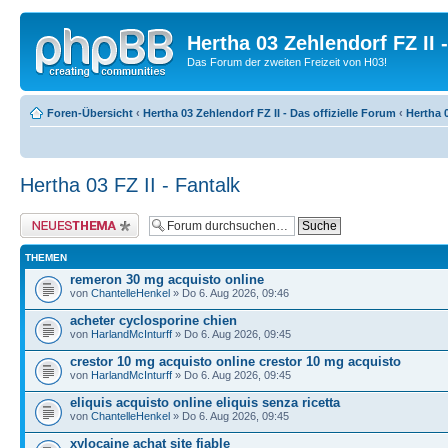
Hertha 03 Zehlendorf FZ II
Das Forum der zweiten Freizeit von H03!
Foren-Übersicht
‹
Hertha 03 Zehlendorf FZ II - Das offizielle Forum
‹
Hertha 0
Hertha 03 FZ II - Fantalk
Neues Thema erstellen
THEMEN
remeron 30 mg acquisto online
von
ChantelleHenkel
» Do 6. Aug 2026, 09:46
acheter cyclosporine chien
von
HarlandMcInturff
» Do 6. Aug 2026, 09:45
crestor 10 mg acquisto online crestor 10 mg acquisto
von
HarlandMcInturff
» Do 6. Aug 2026, 09:45
eliquis acquisto online eliquis senza ricetta
von
ChantelleHenkel
» Do 6. Aug 2026, 09:45
xylocaine achat site fiable