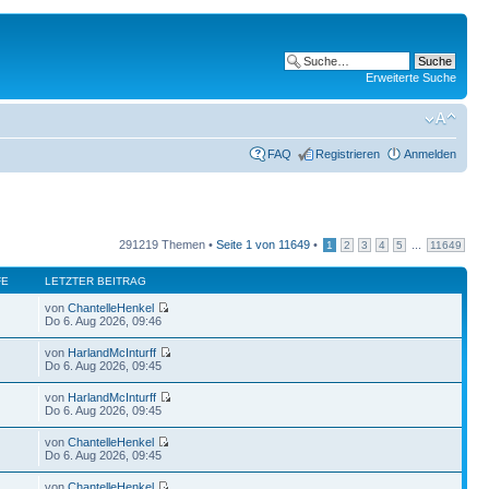
Erweiterte Suche
FAQ
Registrieren
Anmelden
291219 Themen •
Seite
1
von
11649
•
...
1
2
3
4
5
11649
FE
LETZTER BEITRAG
von
ChantelleHenkel
Do 6. Aug 2026, 09:46
von
HarlandMcInturff
Do 6. Aug 2026, 09:45
von
HarlandMcInturff
Do 6. Aug 2026, 09:45
von
ChantelleHenkel
Do 6. Aug 2026, 09:45
von
ChantelleHenkel