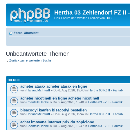
Hertha 03 Zehlendorf FZ II
Das Forum der zweiten Freizeit von H03!
Foren-Übersicht
Unbeantwortete Themen
Zurück zur erweiterten Suche
THEMEN
acheter atarax acheter atarax en ligne
von
HarlandMcInturff
» Do 6. Aug 2026, 15:48 in
Hertha 03 FZ II - Fantalk
acheter nicotinell en ligne acheter nicotinell
von
ChantelleHenkel
» Do 6. Aug 2026, 15:48 in
Hertha 03 FZ II - Fantalk
bisacodyl kaufen bisacodyl bestellen
von
HarlandMcInturff
» Do 6. Aug 2026, 15:47 in
Hertha 03 FZ II - Fantalk
achat imovane internet prix du zopiclone
von
ChantelleHenkel
» Do 6. Aug 2026, 15:47 in
Hertha 03 FZ II - Fantalk