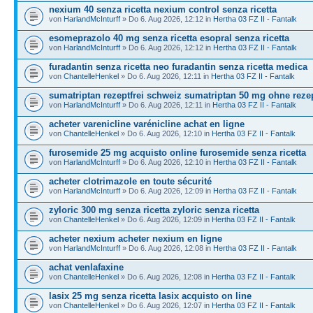
nexium 40 senza ricetta nexium control senza ricetta
von
HarlandMcInturff
» Do 6. Aug 2026, 12:12 in
Hertha 03 FZ II - Fantalk
esomeprazolo 40 mg senza ricetta esopral senza ricetta
von
HarlandMcInturff
» Do 6. Aug 2026, 12:12 in
Hertha 03 FZ II - Fantalk
furadantin senza ricetta neo furadantin senza ricetta medica
von
ChantelleHenkel
» Do 6. Aug 2026, 12:11 in
Hertha 03 FZ II - Fantalk
sumatriptan rezeptfrei schweiz sumatriptan 50 mg ohne reze
von
HarlandMcInturff
» Do 6. Aug 2026, 12:11 in
Hertha 03 FZ II - Fantalk
acheter varenicline varénicline achat en ligne
von
ChantelleHenkel
» Do 6. Aug 2026, 12:10 in
Hertha 03 FZ II - Fantalk
furosemide 25 mg acquisto online furosemide senza ricetta
von
HarlandMcInturff
» Do 6. Aug 2026, 12:10 in
Hertha 03 FZ II - Fantalk
acheter clotrimazole en toute sécurité
von
HarlandMcInturff
» Do 6. Aug 2026, 12:09 in
Hertha 03 FZ II - Fantalk
zyloric 300 mg senza ricetta zyloric senza ricetta
von
ChantelleHenkel
» Do 6. Aug 2026, 12:09 in
Hertha 03 FZ II - Fantalk
acheter nexium acheter nexium en ligne
von
HarlandMcInturff
» Do 6. Aug 2026, 12:08 in
Hertha 03 FZ II - Fantalk
achat venlafaxine
von
ChantelleHenkel
» Do 6. Aug 2026, 12:08 in
Hertha 03 FZ II - Fantalk
lasix 25 mg senza ricetta lasix acquisto on line
von
ChantelleHenkel
» Do 6. Aug 2026, 12:07 in
Hertha 03 FZ II - Fantalk