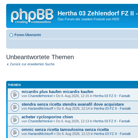
Hertha 03 Zehlendorf FZ II
Das Forum der zweiten Freizeit von H03!
Foren-Übersicht
Unbeantwortete Themen
Zurück zur erweiterten Suche
THEMEN
micardis plus kaufen micardis kaufen
von
ChantelleHenkel
» Do 6. Aug 2026, 12:15 in
Hertha 03 FZ II - Fantalk
stendra senza ricetta stendra avanafil dove acquistare
von
HarlandMcInturff
» Do 6. Aug 2026, 12:14 in
Hertha 03 FZ II - Fantalk
acheter cyclosporine chien
von
ChantelleHenkel
» Do 6. Aug 2026, 12:13 in
Hertha 03 FZ II - Fantalk
omnic senza ricetta tamsulosina senza ricetta
von
HarlandMcInturff
» Do 6. Aug 2026, 12:13 in
Hertha 03 FZ II - Fantalk