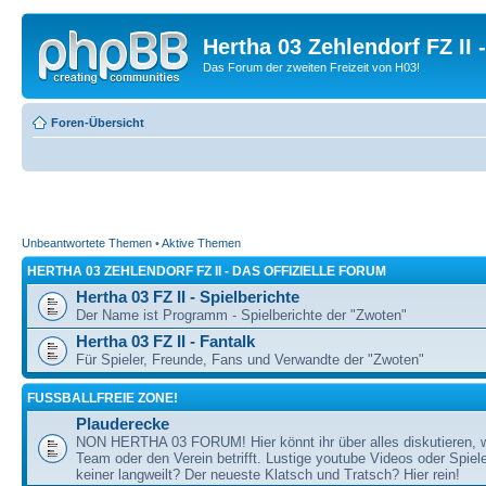
Hertha 03 Zehlendorf FZ II
Das Forum der zweiten Freizeit von H03!
Foren-Übersicht
Unbeantwortete Themen
•
Aktive Themen
HERTHA 03 ZEHLENDORF FZ II - DAS OFFIZIELLE FORUM
Hertha 03 FZ II - Spielberichte
Der Name ist Programm - Spielberichte der "Zwoten"
Hertha 03 FZ II - Fantalk
Für Spieler, Freunde, Fans und Verwandte der "Zwoten"
FUSSBALLFREIE ZONE!
Plauderecke
NON HERTHA 03 FORUM! Hier könnt ihr über alles diskutieren, 
Team oder den Verein betrifft. Lustige youtube Videos oder Spiel
keiner langweilt? Der neueste Klatsch und Tratsch? Hier rein!