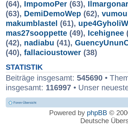
(64),
ImpomoPer
(63),
Ilmargona
(63),
DemiDemoWep
(62),
vumou
makumblastel
(61),
upe4Gyholi
mas27sooppette
(49),
Icehignee
(42),
nadiabu
(41),
GuencyUnun
(40),
fallacioustower
(38)
STATISTIK
Beiträge insgesamt:
545690
• Them
insgesamt:
116997
• Unser neueste
Foren-Übersicht
Powered by
phpBB
© 2000
Deutsche Über