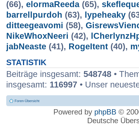
(66),
elormaReeda
(65),
skeflequ
barrellpurdoh
(63),
lypeheaky
(6
ditteegeavomi
(58),
GisrewsVien
NikeWhoxNeeri
(42),
lCherlynzH
jabNeaste
(41),
RogeItent
(40),
m
STATISTIK
Beiträge insgesamt:
548748
• Them
insgesamt:
116997
• Unser neueste
Foren-Übersicht
Powered by
phpBB
© 2000
Deutsche Über