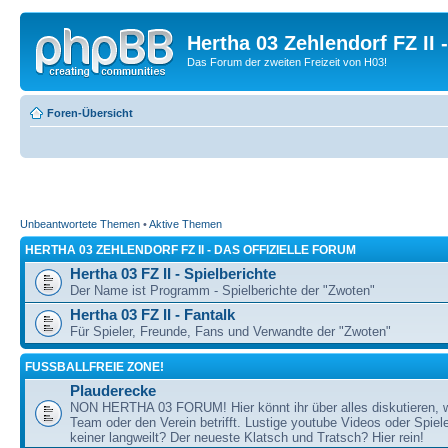
Hertha 03 Zehlendorf FZ II
Das Forum der zweiten Freizeit von H03!
Foren-Übersicht
Unbeantwortete Themen
•
Aktive Themen
HERTHA 03 ZEHLENDORF FZ II - DAS OFFIZIELLE FORUM
Hertha 03 FZ II - Spielberichte
Der Name ist Programm - Spielberichte der "Zwoten"
Hertha 03 FZ II - Fantalk
Für Spieler, Freunde, Fans und Verwandte der "Zwoten"
FUSSBALLFREIE ZONE!
Plauderecke
NON HERTHA 03 FORUM! Hier könnt ihr über alles diskutieren, 
Team oder den Verein betrifft. Lustige youtube Videos oder Spiel
keiner langweilt? Der neueste Klatsch und Tratsch? Hier rein!