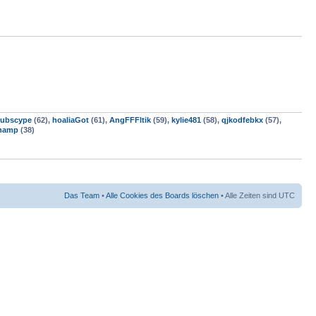
ubscype
(62),
hoaliaGot
(61),
AngFFFltik
(59),
kylie481
(58),
qjkodfebkx
(57),
hamp
(38)
Das Team
•
Alle Cookies des Boards löschen
• Alle Zeiten sind UTC