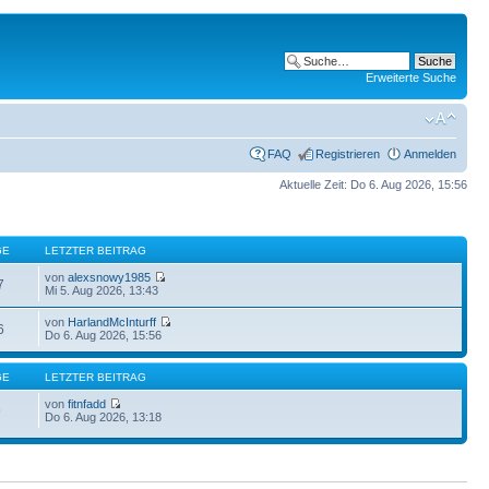
Erweiterte Suche
FAQ
Registrieren
Anmelden
Aktuelle Zeit: Do 6. Aug 2026, 15:56
GE
LETZTER BEITRAG
von
alexsnowy1985
7
Mi 5. Aug 2026, 13:43
von
HarlandMcInturff
6
Do 6. Aug 2026, 15:56
GE
LETZTER BEITRAG
von
fitnfadd
9
Do 6. Aug 2026, 13:18