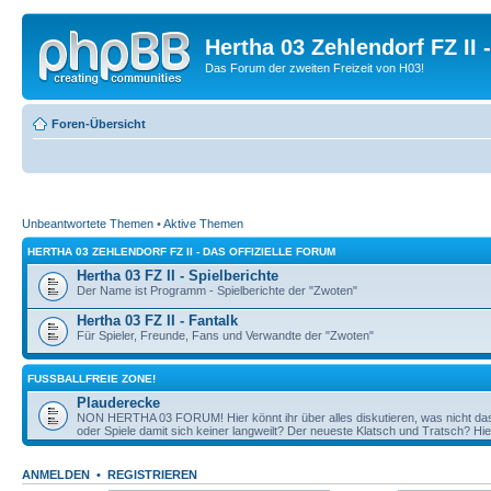
Hertha 03 Zehlendorf FZ II
Das Forum der zweiten Freizeit von H03!
Foren-Übersicht
Unbeantwortete Themen
•
Aktive Themen
HERTHA 03 ZEHLENDORF FZ II - DAS OFFIZIELLE FORUM
Hertha 03 FZ II - Spielberichte
Der Name ist Programm - Spielberichte der "Zwoten"
Hertha 03 FZ II - Fantalk
Für Spieler, Freunde, Fans und Verwandte der "Zwoten"
FUSSBALLFREIE ZONE!
Plauderecke
NON HERTHA 03 FORUM! Hier könnt ihr über alles diskutieren, was nicht das 
oder Spiele damit sich keiner langweilt? Der neueste Klatsch und Tratsch? Hier
ANMELDEN
•
REGISTRIEREN