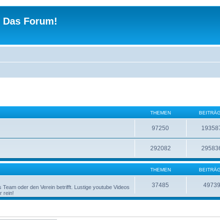
 - Das Forum!
THEMEN
BEITRÄ
97250
19358
292082
29583
THEMEN
BEITRÄ
37485
4973
Team oder den Verein betrifft. Lustige youtube Videos
 rein!