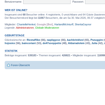
Benutzername:
Passwort:
WER IST ONLINE?
Insgesamt sind
68
Besucher online: 4 registrierte, 0 unsichtbare und 64 Gäste (basiere
Der Besucherrekord liegt bei
11067
Besuchern, die am Sa 30. Mai 2026, 06:37 zeitgleich
Mitglieder:
ChantelleHenkel
,
Google [Bot]
,
HarlandMcInturff
,
SheritaGaynor
Legende:
Administratoren
,
Globale Moderatoren
GEBURTSTAGE
Glückwünsche an:
Rizetaffibe
(66),
taqdqgovz
(66),
kachbrinklvol
(65),
Pseuggire
(
hxjxxmx
(56),
baincoriant
(53),
de47sooppette
(48),
Aldarradolem
(43),
Julia
(42),
STATISTIK
Beiträge insgesamt:
539183
• Themen insgesamt:
426821
• Mitglieder insgesamt:
11699
Foren-Übersicht