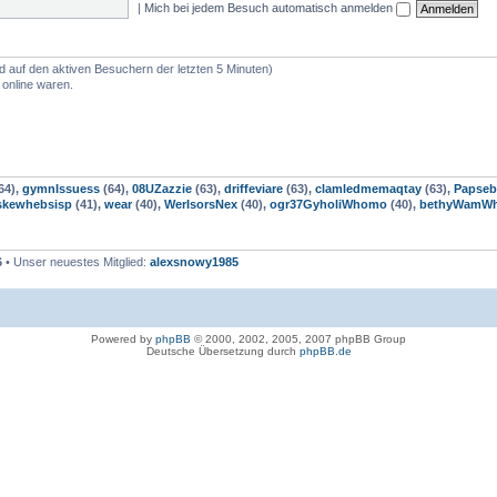
|
Mich bei jedem Besuch automatisch anmelden
nd auf den aktiven Besuchern der letzten 5 Minuten)
 online waren.
64),
gymnIssuess
(64),
08UZazzie
(63),
driffeviare
(63),
clamledmemaqtay
(63),
Papseb
skewhebsisp
(41),
wear
(40),
WerIsorsNex
(40),
ogr37GyholiWhomo
(40),
bethyWamW
6
• Unser neuestes Mitglied:
alexsnowy1985
Powered by
phpBB
© 2000, 2002, 2005, 2007 phpBB Group
Deutsche Übersetzung durch
phpBB.de