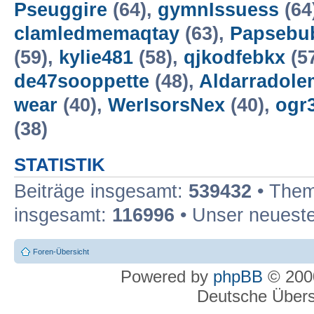
Pseuggire
(64),
gymnIssuess
(64
clamledmemaqtay
(63),
Papsebu
(59),
kylie481
(58),
qjkodfebkx
(5
de47sooppette
(48),
Aldarradole
wear
(40),
WerIsorsNex
(40),
ogr
(38)
STATISTIK
Beiträge insgesamt:
539432
• Them
insgesamt:
116996
• Unser neueste
Foren-Übersicht
Powered by
phpBB
© 2000
Deutsche Über