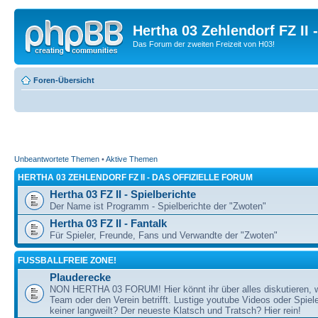
Hertha 03 Zehlendorf FZ II
Das Forum der zweiten Freizeit von H03!
Foren-Übersicht
Unbeantwortete Themen
•
Aktive Themen
HERTHA 03 ZEHLENDORF FZ II - DAS OFFIZIELLE FORUM
Hertha 03 FZ II - Spielberichte
Der Name ist Programm - Spielberichte der "Zwoten"
Hertha 03 FZ II - Fantalk
Für Spieler, Freunde, Fans und Verwandte der "Zwoten"
FUSSBALLFREIE ZONE!
Plauderecke
NON HERTHA 03 FORUM! Hier könnt ihr über alles diskutieren, 
Team oder den Verein betrifft. Lustige youtube Videos oder Spiel
keiner langweilt? Der neueste Klatsch und Tratsch? Hier rein!