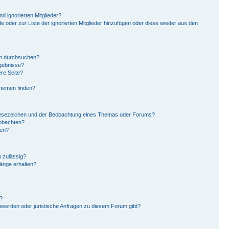
d ignorierten Mitglieder?
de oder zur Liste der ignorierten Mitglieder hinzufügen oder diese wieder aus den
en durchsuchen?
rgebnisse?
re Seite?
Themen finden?
Lesezeichen und der Beobachtung eines Themas oder Forums?
eobachten?
gen?
 zulässig?
hänge erhalten?
?
hwerden oder juristische Anfragen zu diesem Forum gibt?