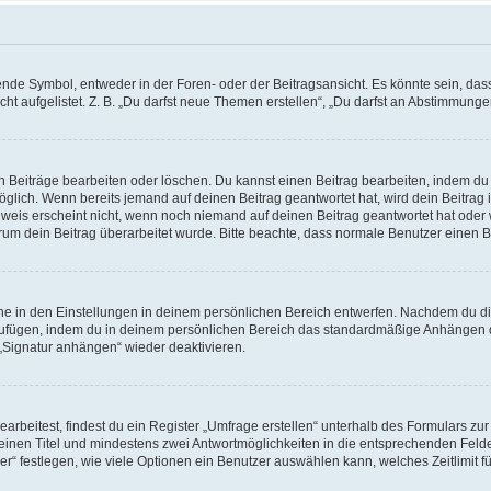
e Symbol, entweder in der Foren- oder der Beitragsansicht. Es könnte sein, dass e
t aufgelistet. Z. B. „Du darfst neue Themen erstellen“, „Du darfst an Abstimmung
n Beiträge bearbeiten oder löschen. Du kannst einen Beitrag bearbeiten, indem du
möglich. Wenn bereits jemand auf deinen Beitrag geantwortet hat, wird dein Beitra
nweis erscheint nicht, wenn noch niemand auf deinen Beitrag geantwortet hat oder 
 warum dein Beitrag überarbeitet wurde. Bitte beachte, dass normale Benutzer einen
e in den Einstellungen in deinem persönlichen Bereich entwerfen. Nachdem du die 
zufügen, indem du in deinem persönlichen Bereich das standardmäßige Anhängen d
 „Signatur anhängen“ wieder deaktivieren.
beitest, findest du ein Register „Umfrage erstellen“ unterhalb des Formulars zur 
t einen Titel und mindestens zwei Antwortmöglichkeiten in die entsprechenden Felde
r“ festlegen, wie viele Optionen ein Benutzer auswählen kann, welches Zeitlimit fü