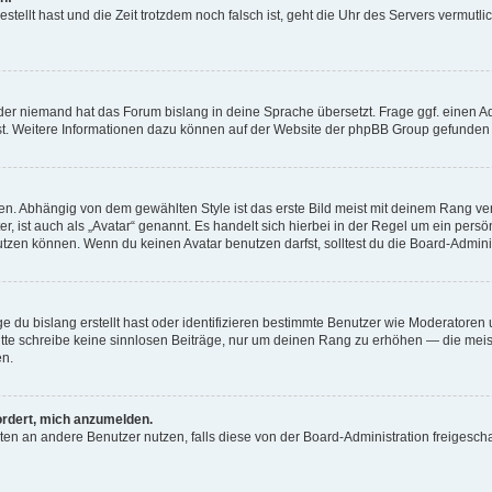
estellt hast und die Zeit trotzdem noch falsch ist, geht die Uhr des Servers vermutl
der niemand hat das Forum bislang in deine Sprache übersetzt. Frage ggf. einen Adm
est. Weitere Informationen dazu können auf der Website der phpBB Group gefunden
. Abhängig von dem gewählten Style ist das erste Bild meist mit deinem Rang verk
, ist auch als „Avatar“ genannt. Es handelt sich hierbei in der Regel um ein persön
zen können. Wenn du keinen Avatar benutzen darfst, solltest du die Board-Admini
e du bislang erstellt hast oder identifizieren bestimmte Benutzer wie Moderatore
 Bitte schreibe keine sinnlosen Beiträge, nur um deinen Rang zu erhöhen — die mei
en.
ordert, mich anzumelden.
ichten an andere Benutzer nutzen, falls diese von der Board-Administration freige