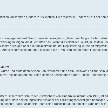
mitteilen, du kannst es jedoch zurücksetzen. Dies machst du, indem du auf der Anm
swort eingegeben hast. Wenn diese stimmen, dann gibt es zwei Möglichkeiten. Wen
eisungen folgen, die du erhalten hast. Wenn dies nicht der Fall ist, muss dein Ben
lbst erledigen oder ein Administrator. Bei der Registrierung wurde dir mitgeteilt, 
-Adresse korrekt eingegeben hast oder die E-Mail von einem Spam-Filter blockiert
elden?!
andt wurde und prüfe dann deinen Benutzernamen und dein Passwort. Es kann sein,
utzer, die für längere Zeit keine Beiträge geschrieben haben, um die Datenbankgrö
sch: Gesetz zum Schutz der Privatsphäre von Kindern im Internet von 1998) ist ei
ng der Eltern beziehungsweise des oder der Erziehungsberechtigten benötigen. Wenn
. Bitte beachte, dass das phpBB-Team keine Rechtsberatung anbieten kann und nicht d