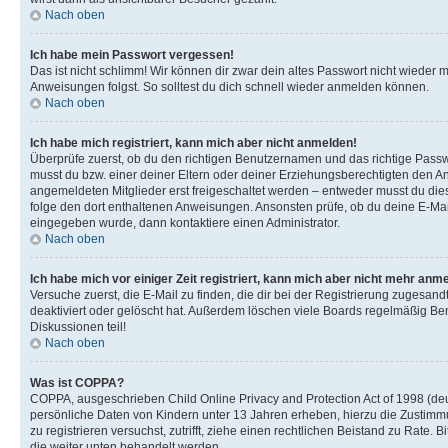
Nach oben
Ich habe mein Passwort vergessen!
Das ist nicht schlimm! Wir können dir zwar dein altes Passwort nicht wieder 
Anweisungen folgst. So solltest du dich schnell wieder anmelden können.
Nach oben
Ich habe mich registriert, kann mich aber nicht anmelden!
Überprüfe zuerst, ob du den richtigen Benutzernamen und das richtige Pas
musst du bzw. einer deiner Eltern oder deiner Erziehungsberechtigten den Anw
angemeldeten Mitglieder erst freigeschaltet werden – entweder musst du dies se
folge den dort enthaltenen Anweisungen. Ansonsten prüfe, ob du deine E-Mail
eingegeben wurde, dann kontaktiere einen Administrator.
Nach oben
Ich habe mich vor einiger Zeit registriert, kann mich aber nicht mehr anm
Versuche zuerst, die E-Mail zu finden, die dir bei der Registrierung zuges
deaktiviert oder gelöscht hat. Außerdem löschen viele Boards regelmäßig Ben
Diskussionen teil!
Nach oben
Was ist COPPA?
COPPA, ausgeschrieben Child Online Privacy and Protection Act of 1998 (deut
persönliche Daten von Kindern unter 13 Jahren erheben, hierzu die Zustimmu
zu registrieren versuchst, zutrifft, ziehe einen rechtlichen Beistand zu Rate
die weiter unten behandelt werden.