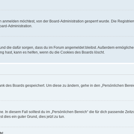
h anmelden möchtest, von der Board-Administration gesperrt wurde. Die Registrie
ard-Administration.
t und die dafür sorgen, dass du im Forum angemeldet bleibst. Außerdem ermögliche
ng hast, kann es helfen, wenn du die Cookies des Boards löscht.
bank des Boards gespeichert. Um diese zu ändern, gehe in den „Persönlichen Bereic
e. In diesem Fall solltest du im „Persönlichen Bereich“ die für dich passende Zeitzo
t dies ein guter Grund, dies jetzt zu tun.
h!