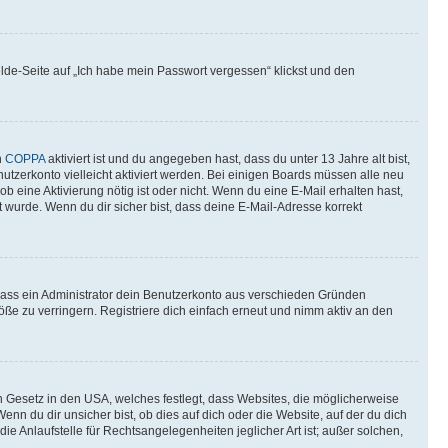
elde-Seite auf „Ich habe mein Passwort vergessen“ klickst und den
n
COPPA
aktiviert ist und du angegeben hast, dass du unter 13 Jahre alt bist,
utzerkonto vielleicht aktiviert werden. Bei einigen Boards müssen alle neu
ob eine Aktivierung nötig ist oder nicht. Wenn du eine E-Mail erhalten hast,
 wurde. Wenn du dir sicher bist, dass deine E-Mail-Adresse korrekt
 dass ein Administrator dein Benutzerkonto aus verschieden Gründen
ße zu verringern. Registriere dich einfach erneut und nimm aktiv an den
n Gesetz in den USA, welches festlegt, dass Websites, die möglicherweise
 du dir unsicher bist, ob dies auf dich oder die Website, auf der du dich
ie Anlaufstelle für Rechtsangelegenheiten jeglicher Art ist; außer solchen,