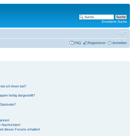
Erweiterte Suche
FAQ
Registrieren
Anmelden
ete ich ihnen bei?
pen farbig dargestellt?
Startseite?
hicken!
 Nachrichten!
ied dieses Forums erhalten!