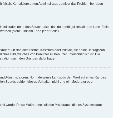
ich falsch. Kontaktiere einen Administrator, damit er das Problem beheben
inistrator, ob er das Sprachpaket, das du benötigst, installieren kann. Falls
 werden (siehe Link am Ende jeder Seite).
nüpft: Oft sind dies Sterne, Kästchen oder Punkte, die deine Beitragszahl
liches Bild, welches von Benutzer zu Benutzer unterschiedlich ist. Die
stration nach den Gründen dafür fragen.
n und Administratoren. Normalerweise kannst du den Wortlaut eines Ranges
sten Boards dulden dieses Verhalten nicht und ein Moderator oder
schaltet wurde. Diese Maßnahme soll den Missbrauch dieses Systems durch