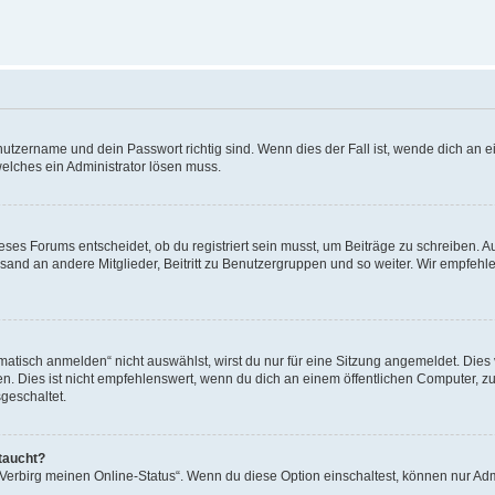
utzername und dein Passwort richtig sind. Wenn dies der Fall ist, wende dich an ei
welches ein Administrator lösen muss.
es Forums entscheidet, ob du registriert sein musst, um Beiträge zu schreiben. Auf j
sand an andere Mitglieder, Beitritt zu Benutzergruppen und so weiter. Wir empfehlen 
isch anmelden“ nicht auswählst, wirst du nur für eine Sitzung angemeldet. Dies 
Dies ist nicht empfehlenswert, wenn du dich an einem öffentlichen Computer, zum 
geschaltet.
taucht?
 „Verbirg meinen Online-Status“. Wenn du diese Option einschaltest, können nur Ad