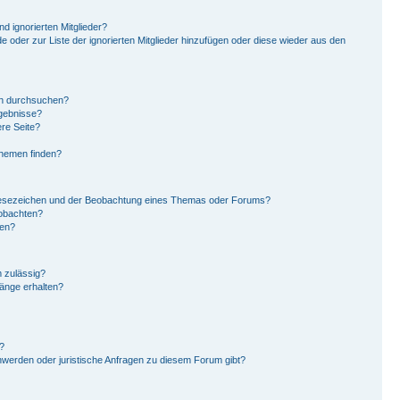
d ignorierten Mitglieder?
de oder zur Liste der ignorierten Mitglieder hinzufügen oder diese wieder aus den
en durchsuchen?
rgebnisse?
re Seite?
Themen finden?
Lesezeichen und der Beobachtung eines Themas oder Forums?
eobachten?
gen?
 zulässig?
hänge erhalten?
?
hwerden oder juristische Anfragen zu diesem Forum gibt?