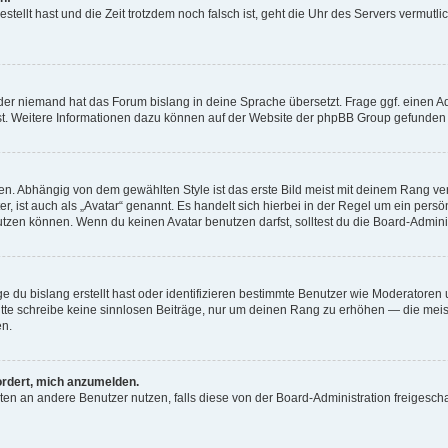
estellt hast und die Zeit trotzdem noch falsch ist, geht die Uhr des Servers vermutl
der niemand hat das Forum bislang in deine Sprache übersetzt. Frage ggf. einen Adm
est. Weitere Informationen dazu können auf der Website der phpBB Group gefunden
. Abhängig von dem gewählten Style ist das erste Bild meist mit deinem Rang verk
, ist auch als „Avatar“ genannt. Es handelt sich hierbei in der Regel um ein persön
zen können. Wenn du keinen Avatar benutzen darfst, solltest du die Board-Admini
e du bislang erstellt hast oder identifizieren bestimmte Benutzer wie Moderatore
 Bitte schreibe keine sinnlosen Beiträge, nur um deinen Rang zu erhöhen — die mei
en.
ordert, mich anzumelden.
ichten an andere Benutzer nutzen, falls diese von der Board-Administration freige