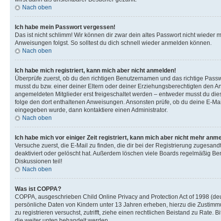
Nach oben
Ich habe mein Passwort vergessen!
Das ist nicht schlimm! Wir können dir zwar dein altes Passwort nicht wieder 
Anweisungen folgst. So solltest du dich schnell wieder anmelden können.
Nach oben
Ich habe mich registriert, kann mich aber nicht anmelden!
Überprüfe zuerst, ob du den richtigen Benutzernamen und das richtige Pas
musst du bzw. einer deiner Eltern oder deiner Erziehungsberechtigten den Anw
angemeldeten Mitglieder erst freigeschaltet werden – entweder musst du dies se
folge den dort enthaltenen Anweisungen. Ansonsten prüfe, ob du deine E-Mail
eingegeben wurde, dann kontaktiere einen Administrator.
Nach oben
Ich habe mich vor einiger Zeit registriert, kann mich aber nicht mehr anm
Versuche zuerst, die E-Mail zu finden, die dir bei der Registrierung zuges
deaktiviert oder gelöscht hat. Außerdem löschen viele Boards regelmäßig Ben
Diskussionen teil!
Nach oben
Was ist COPPA?
COPPA, ausgeschrieben Child Online Privacy and Protection Act of 1998 (deut
persönliche Daten von Kindern unter 13 Jahren erheben, hierzu die Zustimmu
zu registrieren versuchst, zutrifft, ziehe einen rechtlichen Beistand zu Rate
die weiter unten behandelt werden.