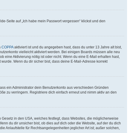
elde-Seite auf „Ich habe mein Passwort vergessen“ klickst und den
n
COPPA
aktiviert ist und du angegeben hast, dass du unter 13 Jahre alt bist,
utzerkonto vielleicht aktiviert werden. Bei einigen Boards müssen alle neu
ob eine Aktivierung nötig ist oder nicht. Wenn du eine E-Mail erhalten hast,
 wurde. Wenn du dir sicher bist, dass deine E-Mail-Adresse korrekt
 dass ein Administrator dein Benutzerkonto aus verschieden Gründen
ße zu verringern. Registriere dich einfach erneut und nimm aktiv an den
n Gesetz in den USA, welches festlegt, dass Websites, die möglicherweise
 du dir unsicher bist, ob dies auf dich oder die Website, auf der du dich
ie Anlaufstelle für Rechtsangelegenheiten jeglicher Art ist; außer solchen,