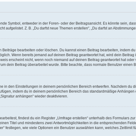
e Symbol, entweder in der Foren- oder der Beitragsansicht. Es könnte sein, dass e
t aufgelistet. Z. B. „Du darfst neue Themen erstellen“, „Du darfst an Abstimmung
n Beiträge bearbeiten oder löschen. Du kannst einen Beitrag bearbeiten, indem du
möglich. Wenn bereits jemand auf deinen Beitrag geantwortet hat, wird dein Beitra
nweis erscheint nicht, wenn noch niemand auf deinen Beitrag geantwortet hat oder 
 warum dein Beitrag überarbeitet wurde. Bitte beachte, dass normale Benutzer einen
e in den Einstellungen in deinem persönlichen Bereich entwerfen. Nachdem du die 
zufügen, indem du in deinem persönlichen Bereich das standardmäßige Anhängen d
 „Signatur anhängen“ wieder deaktivieren.
beitest, findest du ein Register „Umfrage erstellen“ unterhalb des Formulars zur 
t einen Titel und mindestens zwei Antwortmöglichkeiten in die entsprechenden Felde
r“ festlegen, wie viele Optionen ein Benutzer auswählen kann, welches Zeitlimit fü