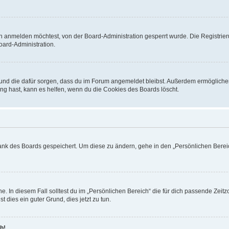
h anmelden möchtest, von der Board-Administration gesperrt wurde. Die Registrie
ard-Administration.
t und die dafür sorgen, dass du im Forum angemeldet bleibst. Außerdem ermögliche
ng hast, kann es helfen, wenn du die Cookies des Boards löscht.
bank des Boards gespeichert. Um diese zu ändern, gehe in den „Persönlichen Bereic
e. In diesem Fall solltest du im „Persönlichen Bereich“ die für dich passende Zeitzo
t dies ein guter Grund, dies jetzt zu tun.
h!