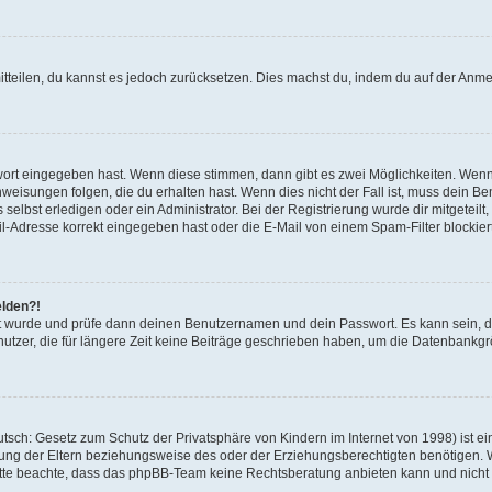
mitteilen, du kannst es jedoch zurücksetzen. Dies machst du, indem du auf der Anm
swort eingegeben hast. Wenn diese stimmen, dann gibt es zwei Möglichkeiten. Wen
eisungen folgen, die du erhalten hast. Wenn dies nicht der Fall ist, muss dein Ben
lbst erledigen oder ein Administrator. Bei der Registrierung wurde dir mitgeteilt, 
-Adresse korrekt eingegeben hast oder die E-Mail von einem Spam-Filter blockiert
elden?!
andt wurde und prüfe dann deinen Benutzernamen und dein Passwort. Es kann sein,
utzer, die für längere Zeit keine Beiträge geschrieben haben, um die Datenbankgrö
sch: Gesetz zum Schutz der Privatsphäre von Kindern im Internet von 1998) ist ei
ng der Eltern beziehungsweise des oder der Erziehungsberechtigten benötigen. Wenn
. Bitte beachte, dass das phpBB-Team keine Rechtsberatung anbieten kann und nicht d