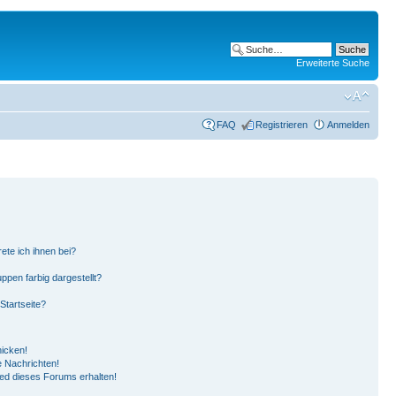
Erweiterte Suche
FAQ
Registrieren
Anmelden
ete ich ihnen bei?
pen farbig dargestellt?
Startseite?
hicken!
 Nachrichten!
ied dieses Forums erhalten!