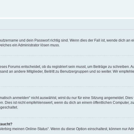
utzername und dein Passwort richtig sind. Wenn dies der Fall ist, wende dich an ei
welches ein Administrator lösen muss.
es Forums entscheidet, ob du registriert sein musst, um Beiträge zu schreiben. Auf j
sand an andere Mitglieder, Beitritt zu Benutzergruppen und so weiter. Wir empfehlen 
isch anmelden“ nicht auswählst, wirst du nur für eine Sitzung angemeldet. Dies 
Dies ist nicht empfehlenswert, wenn du dich an einem öffentlichen Computer, zum 
geschaltet.
taucht?
 „Verbirg meinen Online-Status“. Wenn du diese Option einschaltest, können nur Ad