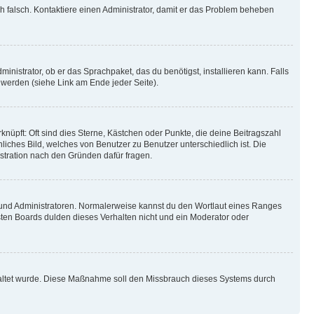
ich falsch. Kontaktiere einen Administrator, damit er das Problem beheben
inistrator, ob er das Sprachpaket, das du benötigst, installieren kann. Falls
 werden (siehe Link am Ende jeder Seite).
nüpft: Oft sind dies Sterne, Kästchen oder Punkte, die deine Beitragszahl
liches Bild, welches von Benutzer zu Benutzer unterschiedlich ist. Die
stration nach den Gründen dafür fragen.
n und Administratoren. Normalerweise kannst du den Wortlaut eines Ranges
sten Boards dulden dieses Verhalten nicht und ein Moderator oder
schaltet wurde. Diese Maßnahme soll den Missbrauch dieses Systems durch